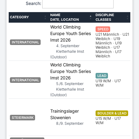
Search:
NAME
DISCIPLINE
CATEGORY
DATE, LOCATION
CLASSES
World Climbing
SPEED
Europe Youth Series
U21 Männlich
·
U21
Weiblich
·
U19
Imst 2026
INTERNATIONAL
Männlich
·
U19
4. September
Weiblich
·
U17
Kletterhalle Imst
Männlich
·
U17
Weiblich
(Outdoor)
World Climbing
Europe Youth Series
LEAD
Imst 2026
INTERNATIONAL
U19 W/M
·
U17
5./6. September
W/M
Kletterhalle Imst
(Outdoor)
is
Trainingslager
BOULDER & LEAD
31
Slowenien
STEIERMARK
U15 W/M
·
U17
W/M
8./9. September