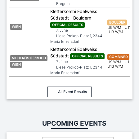
Bregenz
Kletterkombi Edelweiss
Südstadt - Bouldern
BOULDER
OFFICIAL RESULTS
WIEN
U9 W/M
·
U11 W/
7. June
U13 W/M
Liese Prokop-Platz 1, 2344
Maria Enzersdorf
Kletterkombi Edelweiss
Südstadt
OFFICIAL RESULTS
COMBINED
NIEDERÖSTERREICH
7. June
U9 W/M
·
U11 W/
WIEN
U13 W/M
Liese Prokop-Platz 1, 2344
Maria Enzersdorf
All Event Results
UPCOMING EVENTS