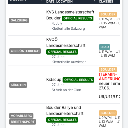
DATE, LOCATION
CLASSES
KVS Landesmeisterschaft
BOULDER
Boulder
OFFICIAL RESULTS
U11 W/M
·
U13 W
SALZBURG
·
U15 W/M
·
U17
4. July
W/M
Kletterhalle Salzburg
KVOÖ
Landesmeisterschaft
LEAD
OBERÖSTERREICH
U11 W/M
·
U13 W
OFFICIAL RESULTS
·
U15 W/M
27. June
Kletterhalle Auwiesen
BOULDER
!TERMIN-
ÄNDERUNG!
Kidscup
OFFICIAL RESULTS
neuer Termin:
27. June
KÄRNTEN
27.06.
St.Veit an der Glan
U9/U11/U13
Boulder Rallye und
Landesmeiterschaft
BOULDER
VORARLBERG
U9 W/M
·
U11 W/
OFFICIAL RESULTS
U13 W/M
·
U15
BREITENSPORT
27. June
W/M