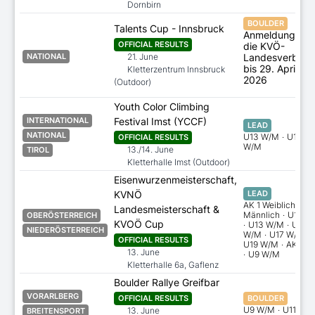
Dornbirn
BOULDER
Talents Cup - Innsbruck
Anmeldung übe
OFFICIAL RESULTS
die KVÖ-
21. June
Landesverbän
NATIONAL
bis 29. April
Kletterzentrum Innsbruck
2026
(Outdoor)
Youth Color Climbing
Festival Imst (YCCF)
INTERNATIONAL
LEAD
NATIONAL
U13 W/M
·
U15
OFFICIAL RESULTS
W/M
13./14. June
TIROL
Kletterhalle Imst (Outdoor)
Eisenwurzenmeisterschaft,
KVNÖ
LEAD
AK 1 Weiblich
·
AK
Landesmeisterschaft &
Männlich
·
U11 W
OBERÖSTERREICH
KVOÖ Cup
·
U13 W/M
·
U15
NIEDERÖSTERREICH
W/M
·
U17 W/M
·
OFFICIAL RESULTS
U19 W/M
·
AK W/
13. June
·
U9 W/M
Kletterhalle 6a, Gaflenz
Boulder Rallye Greifbar
VORARLBERG
OFFICIAL RESULTS
BOULDER
U9 W/M
·
U11 W/
13. June
BREITENSPORT