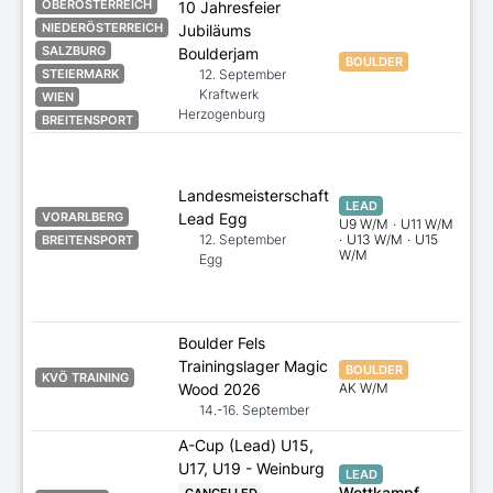
OBERÖSTERREICH
10 Jahresfeier
NIEDERÖSTERREICH
Jubiläums
is
SALZBURG
Boulderjam
BOULDER
12. September
STEIERMARK
Kraftwerk
WIEN
Herzogenburg
BREITENSPORT
is
11.
Landesmeisterschaft
LEAD
Lead Egg
VORARLBERG
U9 W/M
·
U11 W/M
12. September
·
U13 W/M
·
U15
BREITENSPORT
W/M
Egg
Boulder Fels
is
Trainingslager Magic
BOULDER
KVÖ TRAINING
Wood 2026
AK W/M
14.-16. September
A-Cup (Lead) U15,
U17, U19 - Weinburg
LEAD
Wettkampf