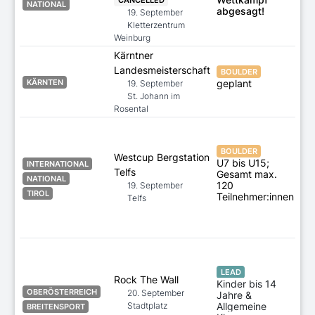
CANCELLED
NATIONAL
abgesagt!
19. September
Kletterzentrum
Weinburg
Kärntner
Landesmeisterschaft
BOULDER
geplant
KÄRNTEN
19. September
St. Johann im
Rosental
is
BOULDER
16
Westcup Bergstation
U7 bis U15;
INTERNATIONAL
Telfs
Gesamt max.
NATIONAL
120
19. September
TIROL
Teilnehmer:innen
Telfs
is
LEAD
18
Rock The Wall
Kinder bis 14
OBERÖSTERREICH
20. September
Jahre &
Stadtplatz
Allgemeine
BREITENSPORT