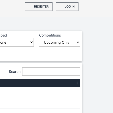
REGISTER
LOG IN
uped
Competitions
Search: