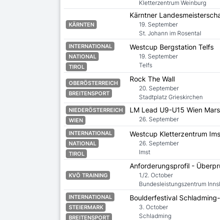
Kletterzentrum Weinburg
Kärntner Landesmeisterscha
19. September
KÄRNTEN
St. Johann im Rosental
Westcup Bergstation Telfs
INTERNATIONAL
19. September
NATIONAL
Telfs
TIROL
Rock The Wall
OBERÖSTERREICH
20. September
BREITENSPORT
Stadtplatz Grieskirchen
LM Lead U9-U15 Wien Mars
NIEDERÖSTERREICH
26. September
WIEN
Westcup Kletterzentrum Ims
INTERNATIONAL
26. September
NATIONAL
Imst
TIROL
Anforderungsprofil - Überpr
1./2. October
KVÖ TRAINING
Bundesleistungszentrum Inns
Boulderfestival Schladming
INTERNATIONAL
3. October
STEIERMARK
Schladming
BREITENSPORT