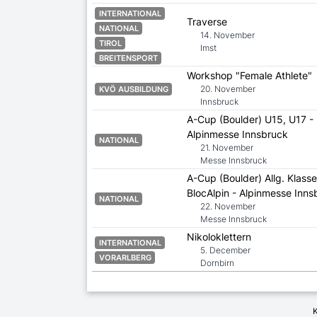
INTERNATIONAL
Traverse
NATIONAL
14. November
TIROL
Imst
BREITENSPORT
Workshop "Female Athlete"
20. November
KVÖ AUSBILDUNG
Innsbruck
A-Cup (Boulder) U15, U17 - 
Alpinmesse Innsbruck
NATIONAL
21. November
Messe Innsbruck
A-Cup (Boulder) Allg. Klasse
BlocAlpin - Alpinmesse Inns
NATIONAL
22. November
Messe Innsbruck
Nikoloklettern
INTERNATIONAL
5. December
VORARLBERG
Dornbirn
K