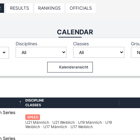
R
RESULTS
RANKINGS
OFFICIALS
CALENDAR
Disciplines
Classes
Gro
Kalenderansicht
DISCIPLINE
CLASSES
h Series
SPEED
U21 Männlich
·
U21 Weiblich
·
U19 Männlich
·
U19
Weiblich
·
U17 Männlich
·
U17 Weiblich
h Series