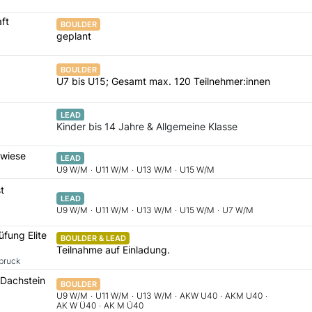
ft
BOULDER
geplant
BOULDER
U7 bis U15; Gesamt max. 120 Teilnehmer:innen
LEAD
Kinder bis 14 Jahre & Allgemeine Klasse
wiese
LEAD
U9 W/M
·
U11 W/M
·
U13 W/M
·
U15 W/M
t
LEAD
U9 W/M
·
U11 W/M
·
U13 W/M
·
U15 W/M
·
U7 W/M
üfung Elite
BOULDER & LEAD
Teilnahme auf Einladung.
bruck
-Dachstein
BOULDER
U9 W/M
·
U11 W/M
·
U13 W/M
·
AKW U40
·
AKM U40
·
AK W Ü40
·
AK M Ü40