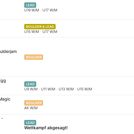
LEAD
U19 W/M
·
U17 W/M
BOULDER & LEAD
U15 W/M
·
U17 W/M
oulderjam
BOULDER
Egg
LEAD
U9 W/M
·
U11 W/M
·
U13 W/M
·
U15 W/M
 Magic
BOULDER
AK W/M
 -
LEAD
Wettkampf abgesagt!