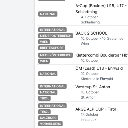
A-Cup (Boulder) U15, U17 -
Schladming
NATIONAL
4. October
Schladming
INTERNATIONAL
BACK 2 SCHOOL
NIEDERÖSTERREICH
10. October - 10. September
WIEN
Wien
BREITENSPORT
Kletterkombi Boulderbar Hb
NIEDERÖSTERREICH
10. October
WIEN
ÖM (Lead) U13 - Ehrwald
10. October
NATIONAL
Kletterhalle Ehrwald
Westcup St. Anton
INTERNATIONAL
10. October
NATIONAL
St. Anton
TIROL
INTERNATIONAL
ARGE ALP CUP - Tirol
TIROL
17. October
SALZBURG
Innsbruck
VORARLBERG