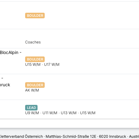
BOULDER
Coaches
BlocAlpin -
BOULDER
U15 W/M
·
U17 W/M
 -
bruck
BOULDER
AK W/M
LEAD
U9 W/M
·
U11 W/M
·
U13 W/M
·
U15 W/M
letterverband Österreich · Matthias-Schmid-Straße 12E · 6020 Innsbruck · Austr