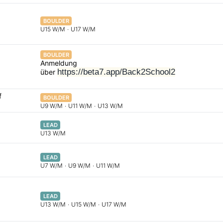
BOULDER
U15 W/M
·
U17 W/M
BOULDER
Anmeldung
https://beta7.app/Back2School2
über
f
BOULDER
U9 W/M
·
U11 W/M
·
U13 W/M
LEAD
U13 W/M
LEAD
U7 W/M
·
U9 W/M
·
U11 W/M
LEAD
U13 W/M
·
U15 W/M
·
U17 W/M