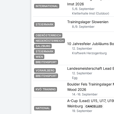
Imst 2026
INTERNATIONAL
5./6. September
Kletterhalle Imst (Outdoor)
Trainingslager Slowenien
STEIERMARK
8./9. September
OBERÖSTERREICH
NIEDERÖSTERREICH
10 Jahresfeier Jubiläums B
SALZBURG
12. September
STEIERMARK
Kraftwerk Herzogenburg
WIEN
BREITENSPORT
Landesmeisterschaft Lead 
VORARLBERG
12. September
BREITENSPORT
Egg
Boulder Fels Trainingslager
Wood 2026
KVÖ TRAINING
14.-16. September
A-Cup (Lead) U15, U17, U19
Weinburg
CANCELLED
NATIONAL
19. September