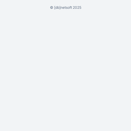
©
[db]netsoft
2025