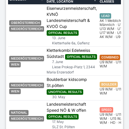
DATE, LOCATION
CLASSES
Eisenwurzenmeisterschaft,
KVNÖ
LEAD
Landesmeisterschaft &
AK 1 Weiblich
·
AK
OBERÖSTERREICH
Männlich
·
U11 W
KVOÖ Cup
U13 W/M
·
U15 W
NIEDERÖSTERREICH
U17 W/M
·
U19 W
OFFICIAL RESULTS
AK W/M
·
U9 W/M
13. June
Kletterhalle 6a, Gaflenz
Kletterkombi Edelweiss
Südstadt
OFFICIAL RESULTS
COMBINED
NIEDERÖSTERREICH
7. June
U9 W/M
·
U11 W/
WIEN
W/M
Liese Prokop-Platz 1, 2344
Maria Enzersdorf
Boulderbar kidscomp
BOULDER
St.pölten
NIEDERÖSTERREICH
U9 W/M
·
U11 W/
WIEN
UNOFFICIAL RESULTS
W/M
30. May
Landesmeisterschaft
Speed NÖ & W offen
SPEED
NATIONAL
U9 W/M
·
U11 W/
OFFICIAL RESULTS
W/M
·
U15 W/M
·
NIEDERÖSTERREICH
17. May
W/M
·
HD
·
HH
SLZ St. Pölten