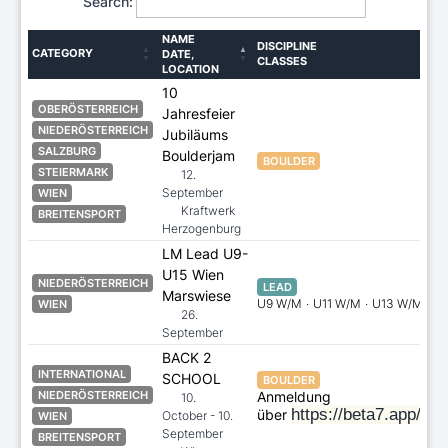
Search:
NAME
DISCIPLINE
CATEGORY
DATE,
CLASSES
LOCATION
10
OBERÖSTERREICH
Jahresfeier
NIEDERÖSTERREICH
Jubiläums
SALZBURG
Boulderjam
BOULDER
STEIERMARK
12.
September
WIEN
Kraftwerk
BREITENSPORT
Herzogenburg
LM Lead U9-
U15 Wien
NIEDERÖSTERREICH
LEAD
Marswiese
U9 W/M
·
U11 W/M
·
U13 W/M
·
U
WIEN
26.
September
BACK 2
INTERNATIONAL
SCHOOL
BOULDER
Anmeldung
NIEDERÖSTERREICH
10.
https://beta7.app/B
über
October - 10.
WIEN
September
BREITENSPORT