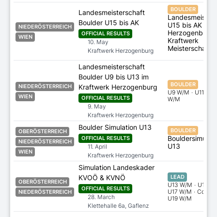
BOULDER
Landesmeisterschaft
Landesmeisters
Boulder U15 bis AK
U15 bis AK und
NIEDERÖSTERREICH
Herzogenburge
OFFICIAL RESULTS
WIEN
Kraftwerk
10. May
Meisterschaft
Kraftwerk Herzogenburg
Landesmeisterschaft
Boulder U9 bis U13 im
BOULDER
Kraftwerk Herzogenburg
NIEDERÖSTERREICH
U9 W/M
·
U11 W/
WIEN
OFFICIAL RESULTS
W/M
9. May
Kraftwerk Herzogenburg
Boulder Simulation U13
BOULDER
OBERÖSTERREICH
Bouldersimulati
OFFICIAL RESULTS
NIEDERÖSTERREICH
U13
11. April
WIEN
Kraftwerk Herzogenburg
Simulation Landeskader
KVOÖ & KVNÖ
LEAD
OBERÖSTERREICH
U13 W/M
·
U15 W
OFFICIAL RESULTS
U17 W/M
·
Coach
NIEDERÖSTERREICH
28. March
U19 W/M
Klettehalle 6a, Gaflenz