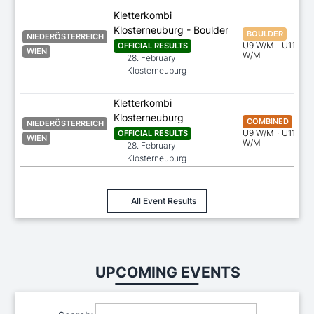
Kletterkombi
Klosterneuburg - Boulder
BOULDER
NIEDERÖSTERREICH
U9 W/M
·
U11 W/
OFFICIAL RESULTS
WIEN
W/M
28. February
Klosterneuburg
Kletterkombi
Klosterneuburg
COMBINED
NIEDERÖSTERREICH
U9 W/M
·
U11 W/
OFFICIAL RESULTS
WIEN
W/M
28. February
Klosterneuburg
All Event Results
UPCOMING EVENTS