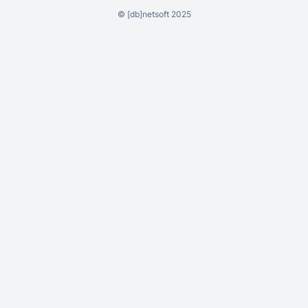
©
[db]netsoft
2025