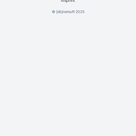
Imprint
©
[db]netsoft
2025