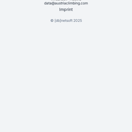
data@austriaclimbing.com
Imprint
©
[db]netsoft
2025