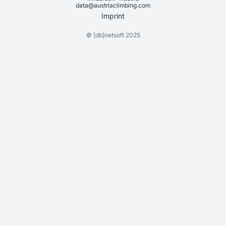
data@austriaclimbing.com
Imprint
©
[db]netsoft
2025