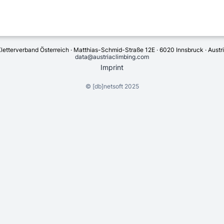
letterverband Österreich · Matthias-Schmid-Straße 12E · 6020 Innsbruck · Austr
data@austriaclimbing.com
Imprint
©
[db]netsoft
2025