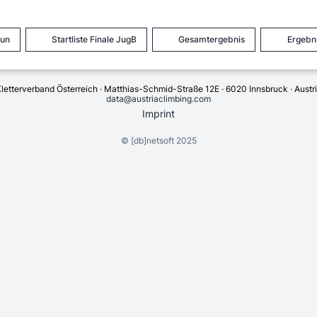
Jun
Startliste Finale JugB
Gesamtergebnis
Ergebni
letterverband Österreich · Matthias-Schmid-Straße 12E · 6020 Innsbruck · Austr
data@austriaclimbing.com
Imprint
©
[db]netsoft
2025