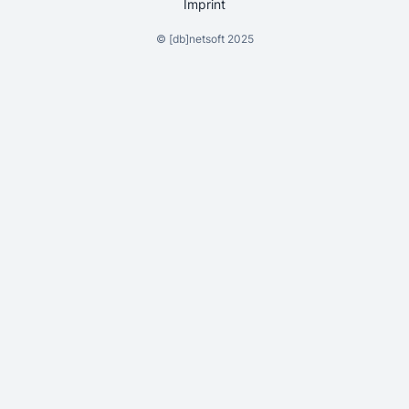
Imprint
©
[db]netsoft
2025