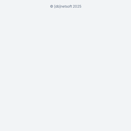
©
[db]netsoft
2025