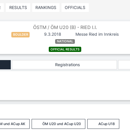
R
RESULTS
RANKINGS
OFFICIALS
ÖSTM / ÖM U20 (B) - RIED I.I.
9.3.2018
Messe Ried im Innkreis
BOULDER
NATIONAL
OFFICIAL RESULTS
Registrations
M und ACup AK
ÖM U20 und ACup U20
ACup U18