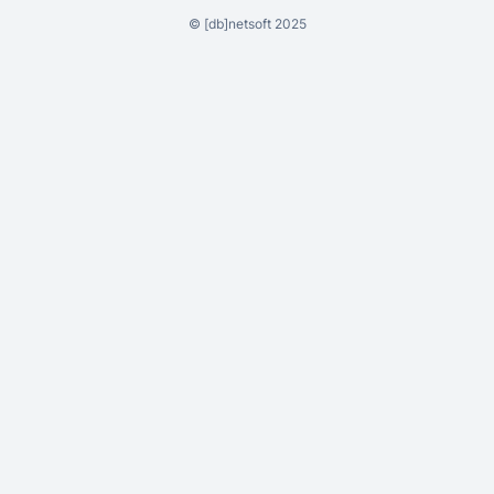
©
[db]netsoft
2025