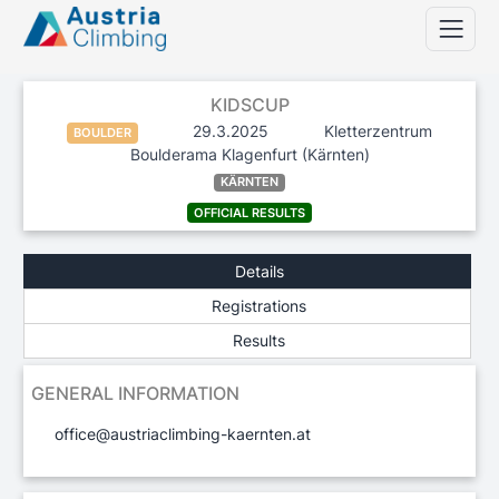
KIDSCUP
29.3.2025
Kletterzentrum
BOULDER
Boulderama Klagenfurt
(Kärnten)
KÄRNTEN
OFFICIAL RESULTS
Details
Registrations
Results
GENERAL INFORMATION
office@austriaclimbing-kaernten.at