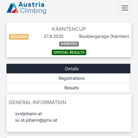
KÄRNTENCUP
27.9.2025
Bouldergarage
(Kärnten)
BOULDER
KÄRNTEN
OFFICIAL RESULTS
Details
Registrations
Results
GENERAL INFORMATION
svstjohann.at
sv.st.johann@gmx.at