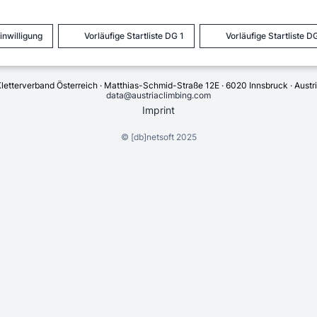
inwilligung
Vorläufige Startliste DG 1
Vorläufige Startliste D
letterverband Österreich · Matthias-Schmid-Straße 12E · 6020 Innsbruck · Austr
data@austriaclimbing.com
Imprint
©
[db]netsoft
2025