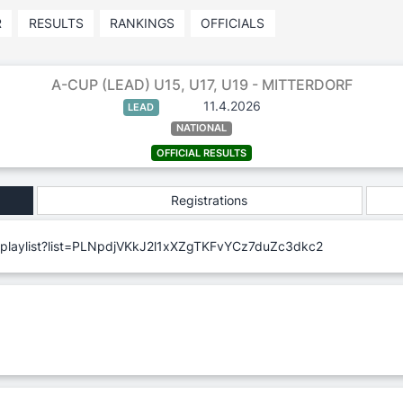
R
RESULTS
RANKINGS
OFFICIALS
A-CUP (LEAD) U15, U17, U19 - MITTERDORF
11.4.2026
LEAD
NATIONAL
OFFICIAL RESULTS
Registrations
/playlist?list=PLNpdjVKkJ2l1xXZgTKFvYCz7duZc3dkc2