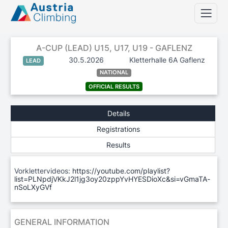
A-CUP (LEAD) U15, U17, U19 - GAFLENZ
30.5.2026
Kletterhalle 6A Gaflenz
LEAD
NATIONAL
OFFICIAL RESULTS
Details
Registrations
Results
Vorklettervideos:
https://youtube.com/playlist?
list=PLNpdjVKkJ2l1jg3oy20zppYvHYESDioXc&si=vGmaTA-
nSoLXyGVf
GENERAL INFORMATION